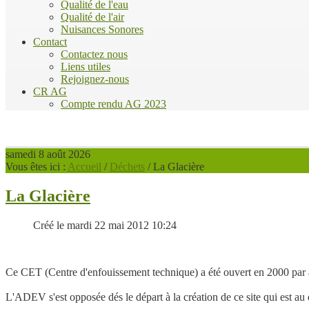
Qualité de l'eau
Qualité de l'air
Nuisances Sonores
Contact
Contactez nous
Liens utiles
Rejoignez-nous
CR AG
Compte rendu AG 2023
samedi 8 août 2026
Vous êtes ici :
Accueil
/
Déchets
/
La Glacière
La Glacière
Créé le mardi 22 mai 2012 10:24
Ce CET (Centre d'enfouissement technique) a été ouvert en 2000 par a
L'ADEV s'est opposée dés le départ à la création de ce site qui est a