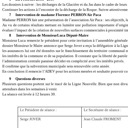
Les dossiers à suivre : les décharges de la Glacière et du Jas dans le cadre de leu
Continuer les actions à l’encontre de la décharge de la Roque. Suivre attentivemen
7 Intervention de madame Florence PERRON Air Paca
Madame PERRON fait une présentation de l’association Air Paca : ses objectifs, les 
Au vu de certains résultats mettant en lumière une pollution importante d’ori
évaluer l’impact de la création de nouvelles surfaces commerciales à proximité i
8
Intervention de MonsieurLuca Député-Maire
Monsieur Luca remercie le président pour cette invitation à l’assemblée général
dossier Monsieur le Maire annonce que Serge Jover a reçu la délégation à la Ligne 
les assurances lui ont été données sur le franchissement du territoire communal en
les intérêts de la commune et de sa population. Il constate que la liberté de parol
l’administration centrale paraisse décider en complicité avec les intérêts privés.
Il confirme que la subvention municipale sera renouvelée cette année.
En conclusion il remercie l’ADEV pour les actions menées et souhaite pouvoir con
9 Questions diverses
Plusieurs questions portent sur le tracé de la Ligne Nouvelle. Bien que non divulg
attendues dans les semaines à venir.
La séance est levée à 12 heures 30.
Le Président de séance :
Le Secrétaire de séance :
Serge JOVER
Jean Claude FROMENT