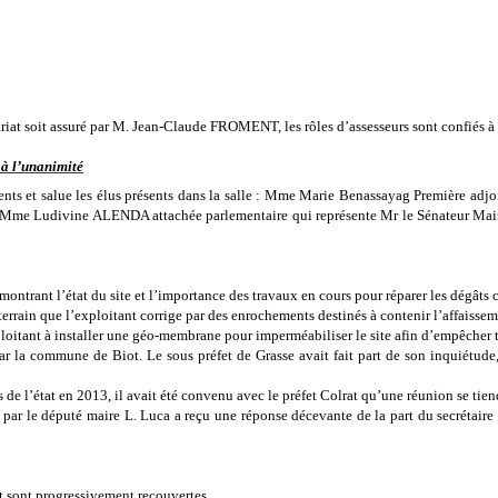
rétariat soit assuré par M. Jean-Claude FROMENT, les rôles d’assesseurs sont con
 à l’unanimité
nts et salue les élus présents dans la salle : Mme Marie Benassayag Première adjo
ot, Mme Ludivine ALENDA attachée parlementaire qui représente Mr le Sénateur Ma
trant l’état du site et l’importance des travaux en cours pour réparer les dégâts 
terrain que l’exploitant corrige par des enrochements destinés à contenir l’affaissem
loitant à installer une géo-membrane pour imperméabiliser le site afin d’empêcher t
par la commune de Biot. Le sous préfet de Grasse avait fait part de son inquiétude
s de l’état en 2013, il avait été convenu avec le préfet Colrat qu’une réunion se ti
par le député maire L. Luca a reçu une réponse décevante de la part du secrétaire 
t sont progressivement recouvertes.