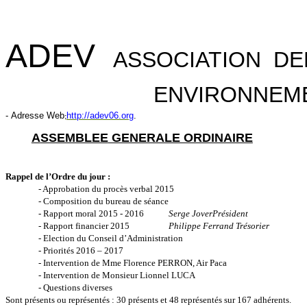
ADEV
ASSOCIATION DE
ENVIRONNEME
-
Adresse Web
http://adev06.org
.
;
A
SSEMBLEE
GENERALE ORDINAIRE
Rappel de l’Ordre du jour :
- Approbation du procès verbal 2015
- Composition du bureau de séance
- Rapport moral 2015 - 2016
Serge Jover
Président
- Rapport financier 2015
Philippe Ferrand Trésorier
- Election du Conseil d’Administration
- Priorités 2016 – 2017
- Intervention de Mme Florence PERRON, Air Paca
- Intervention de Monsieur Lionnel LUCA
- Questions diverses
Sont présents ou représentés : 30 présents et 48 représentés sur 167 adhérents.