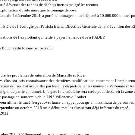
ue à déverser des tonnes de déchets inertes malgré les recours.
ploitation du site ainsi que le tonnage déposé.
en date du 4 décembre 2014, a porté le tonnage annuel déposé à 10.660.000 tonnes pou
istère de l’écologie par Patricia Blanc, Directrice Générale de la Prévention des Ri
mnations de l’exploitant qui tarde à payer l’amende due à l’ADEV.
les Bouches du Rhône par bateau ?
dre les problèmes de saturation de Marseille et Nice.
s élus ont pris connaissance des dernières modifications concernant l’emplacemen
on est très mal accueillie par les élus en particulier les maires de Valbonne et Ant
 en grande partie en tunnel. Une gare intermédiaire sera créée pour desservir la zone
e passage en souterrain de la
LN
à Villeneuve-Loubet.
6 pour affiner le tracé. Serge Jover lance un appel pour qu’un maximum de personnes 
ptembre ou octobre 2016 mais début mai les élus seront déjà informés du tracé.
 2022.
octobre 2015 à Villeneuve-Loubet au camping du sourire.