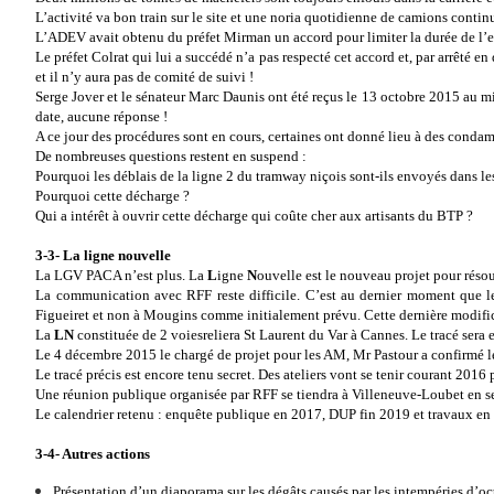
L’activité va bon train sur le site et une noria quotidienne de camions contin
L’ADEV avait obtenu du préfet Mirman un accord pour limiter la durée de l’ex
Le préfet Colrat qui lui a succédé n’a pas respecté cet accord et, par arrêté 
et il n’y aura pas de comité de suivi !
Serge Jover et le sénateur Marc Daunis ont été reçus le 13 octobre 2015 au min
date, aucune réponse !
A ce jour des procédures sont en cours, certaines ont donné lieu à des conda
De nombreuses questions restent en suspend :
Pourquoi les déblais de la ligne 2 du tramway niçois sont-ils envoyés dans 
Pourquoi cette décharge ?
Qui a intérêt à ouvrir cette décharge qui coûte cher aux artisants du BTP ?
3-3- La ligne nouvelle
La LGV PACA n’est plus. La
L
igne
N
ouvelle est le nouveau projet pour résou
La communication avec RFF reste difficile. C’est au dernier moment que le
Figueiret et non à Mougins comme initialement prévu. Cette dernière modificati
La
LN
constituée de 2 voies
reliera St Laurent du Var à Cannes. Le tracé sera
Le 4 décembre 2015 le chargé de projet pour les AM, Mr Pastour a confirmé l
Le tracé précis est encore tenu secret. Des ateliers vont se tenir courant 201
Une réunion publique organisée par RFF se tiendra à Villeneuve-Loubet en se
Le calendrier retenu : enquête publique en 2017, DUP fin 2019 et travaux en
3-4- Autres actions
Présentation d’un diaporama sur les dégâts causés par les intempéries d’