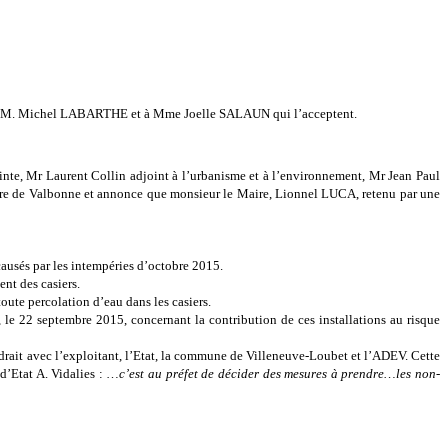
fiés à M. Michel LABARTHE et à Mme Joelle SALAUN qui l’acceptent.
inte, Mr Laurent Collin adjoint à l’urbanisme et à l’environnement, Mr Jean Paul
ire de Valbonne et annonce que monsieur le Maire, Lionnel LUCA, retenu par une
causés par les intempéries d’octobre 2015.
ent des casiers.
oute percolation d’eau dans les casiers.
, le 22 septembre 2015, concernant la contribution de ces installations au risque
endrait avec l’exploitant, l’Etat, la commune de Villeneuve-Loubet et l’ADEV. Cette
d’Etat A. Vidalies : …
c’est au préfet de décider des mesures à prendre…les non-