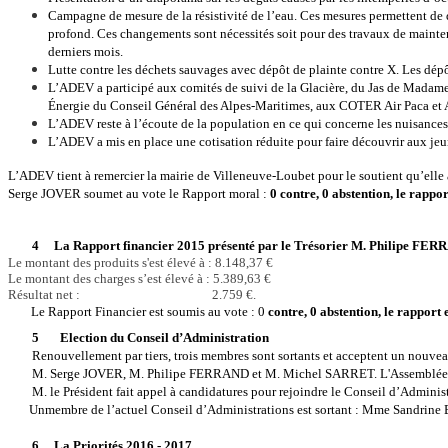
Campagne de mesure de la résistivité de l’eau. Ces mesures permettent de 
profond. Ces changements sont nécessités soit pour des travaux de maintenan
derniers mois.
Lutte contre les déchets sauvages avec dépôt de plainte contre X. Les dép
L’ADEV a participé aux comités de suivi de la Glacière, du Jas de Mada
Énergie du Conseil Général des Alpes-Maritimes, aux COTER Air Paca et 
L’ADEV reste à l’écoute de la population en ce qui concerne les nuisances 
L’ADEV a mis en place une cotisation réduite pour faire découvrir aux je
L’ADEV tient à remercier la mairie de Villeneuve-Loubet pour le soutient qu’elle 
Serge JOVER soumet au vote le Rapport moral :
0 contre, 0 abstention, le rappo
4 La Rapport financier 2015 présenté par le Trésorier M. Philipe FE
Le montant des produits s'est élevé à : 8.148,37 €
Le montant des charges s’est élevé à : 5.389,63 €
Résultat net : 2.759 €.
Le Rapport Financier est soumis au vote : 0
contre, 0 abstention, le rapport 
5
Election du Conseil d’Administration
Renouvellement par tiers, trois membres sont sortants et acceptent un nouve
M. Serge JOVER, M. Philipe FERRAND et M. Michel SARRET. L'Assemblée ac
M. le Président fait appel à candidatures pour rejoindre le Conseil d’Administr
Un
membre de l’actuel Conseil d’Administrations est sortant : Mme Sandrine 
6 La Priorités 2016 - 2017