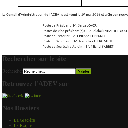
Le Conseil d'Administration de l'ADEV s'est réuni le 19 mai 2016 et a élu son nouv
Poste de Président : M. Serge JOVER
Postes de Vice-président(e)s : M Michel LABARTHE et M. C
Poste de Trésorier : M. Philippe FERRAND
Poste de Secrétaire : M. Jean Claude FROMENT
Poste de Secrétaire Adjoint : M. Michel SARRET
Rechercher sur le site
Rechercher
Retrouvez l'ADEV sur
Nos Dossiers
La Glacière
La Roque