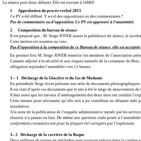
La séance peut donc débuter. Elle est ouverte à 10H05
1
Approbation du procès-verbal 2015
Ce PV a été diffusé. Y a-t-il des oppositions ou des commentaires ?
Pas de commentaire ou d’opposition. Ce PV est approuvé à l’unanimité.
2
Composition du bureau de séance
Il est proposé que : M. Serge JOVER assure la présidence de séance, le sec
Cette motion est soumise au vote.
Pas d’opposition à la composition de ce Bureau de séance, elle est acceptée
En premier lieu M. Serge JOVER remercie les membres de l’association prése
Camatte adjoint à la sécurité et aux risques naturels de la commune de Bi
obligation rejoindra l’assemblée vers 11 heures.
3 – 1 Décharge de la Glacière et du Jas de Madame
En préambule Serge Jover présente une série de documents photographiques mon
Il est clair d’après ces documents que le site à été le siège de mouvements de 
Il faut noter que les travaux d’aménagements des deux sites ont conduit l’exp
Cette mesure pour nécessaire qu’elle soit a pu contribuer au désastre subi 
inondation.
A la suite de la publication de l’enquête administrative menée par les service
réunion n’a jamais eu lieu. De même une question orale posée à l’assemblée 
conformités constatées ont pour la plupart été corrigées par l’exploitant.
3– 2 Décharge de la carrière de la Roque
Deux millions de tonnes de mâchefers sont toujours enfouis dans la carrière e