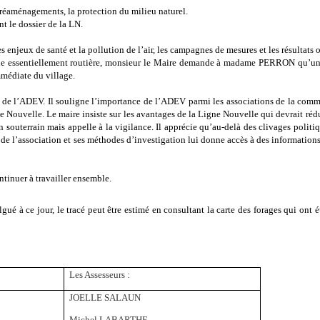
rs réaménagements, la protection du milieu naturel.
t le dossier de la LN.
enjeux de santé et la pollution de l’air, les campagnes de mesures et les résultats o
gine essentiellement routière, monsieur le Maire demande à madame PERRON qu’une 
mmédiate du village.
e de l’ADEV. Il souligne l’importance de l’ADEV parmi les associations de la comm
Nouvelle. Le maire insiste sur les avantages de la Ligne Nouvelle qui devrait rédui
 souterrain mais appelle à la vigilance. Il apprécie qu’au-delà des clivages politiqu
e de l’association et ses méthodes d’investigation lui donne accès à des information
tinuer à travailler ensemble.
ué à ce jour, le tracé peut être estimé en consultant la carte des forages qui ont ét
Les Assesseurs :
JOELLE SALAUN
Michel LABARTHE