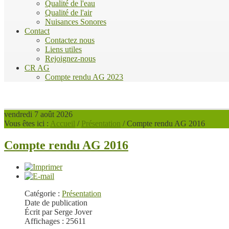
Qualité de l'eau
Qualité de l'air
Nuisances Sonores
Contact
Contactez nous
Liens utiles
Rejoignez-nous
CR AG
Compte rendu AG 2023
vendredi 7 août 2026
Vous êtes ici :
Accueil
/
Présentation
/
Compte rendu AG 2016
Compte rendu AG 2016
Catégorie :
Présentation
Date de publication
Écrit par Serge Jover
Affichages : 25611