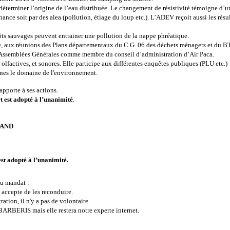
déterminer l’origine de l’eau distribuée. Le changement de résistivité témoigne d’
ce soit par des alea (pollution, étiage du loup etc.). L’ADEV reçoit aussi les résult
ôts sauvages peuvent entrainer une pollution de la nappe phréatique.
me, aux réunions des Plans départementaux du C.G. 06 des déchets ménagers et du 
Assemblées Générales comme membre du conseil d’administration d’Air Paca.
olfactives, et sonores. Elle participe aux différentes enquêtes publiques (PLU etc.)
unes le domaine de l'environnement.
apporte à ses actions.
rt est adopté à l’unanimité
.
RRAND
est adopté à l’unanimité.
au mandat :
cepte de les reconduire.
ation, il n'y a pas de volontaire.
BARBERIS mais elle restera notre experte internet.