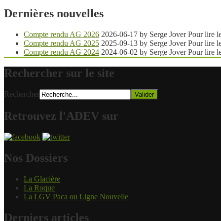
Dernières nouvelles
Compte rendu AG 2026
2026-06-17 by Serge Jover
Pour lire
Compte rendu AG 2025
2025-09-13 by Serge Jover
Pour lire
Compte rendu AG 2024
2024-06-02 by Serge Jover
Pour lire
Rechercher sur le site
Rechercher
Retrouvez l'ADEV sur
Nos Dossiers
La Glacière
La Roque
La LGV Paca ou Ligne Nouvelle
Derniers articles