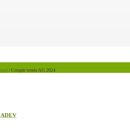
ised
/
Compte rendu AG 2024
'ADEV